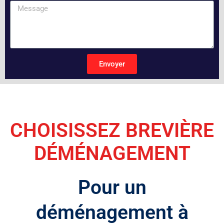
Envoyer
A
l
t
e
CHOISISSEZ BREVIÈRE
r
n
a
DÉMÉNAGEMENT
t
i
v
Pour un
e
:
déménagement à